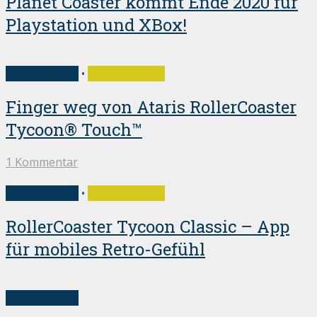
Planet Coaster kommt Ende 2020 für
Playstation und XBox!
Spiele & Filme
•
Verschiedenes
Finger weg von Ataris RollerCoaster
Tycoon® Touch™
1 Kommentar
Spiele & Filme
•
Verschiedenes
RollerCoaster Tycoon Classic – App
für mobiles Retro-Gefühl
Spiele & Filme