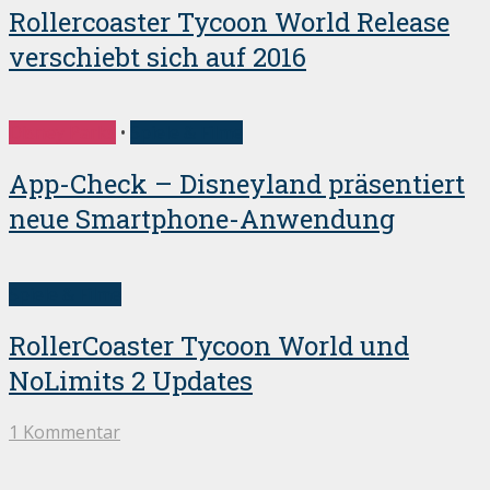
Rollercoaster Tycoon World Release
verschiebt sich auf 2016
Disney Parks
•
Spiele & Filme
App-Check – Disneyland präsentiert
neue Smartphone-Anwendung
Spiele & Filme
RollerCoaster Tycoon World und
NoLimits 2 Updates
1 Kommentar