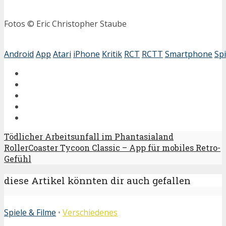
Fotos © Eric Christopher Staube
Android
App
Atari
iPhone
Kritik
RCT
RCTT
Smartphone
Spi
Tödlicher Arbeitsunfall im Phantasialand
RollerCoaster Tycoon Classic – App für mobiles Retro-
Gefühl
diese Artikel könnten dir auch gefallen
Spiele & Filme
•
Verschiedenes