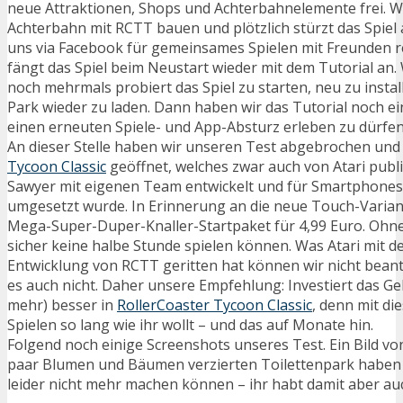
neue Attraktionen, Shops und Achterbahnelemente frei. Wi
Achterbahn mit RCTT bauen und plötzlich stürzt das Spiel
uns via Facebook für gemeinsames Spielen mit Freunden re
fängt das Spiel beim Neustart wieder mit dem Tutorial an.
noch mehrmals probiert das Spiel zu starten, neu zu insta
Park wieder zu laden. Dann haben wir das Tutorial noch e
einen erneuten Spiele- und App-Absturz erleben zu dürfen
An dieser Stelle haben wir unseren Test abgebrochen un
Tycoon Classic
geöffnet, welches zwar auch von Atari publi
Sawyer mit eigenen Team entwickelt und für Smartphones
umgesetzt wurde. In Erinnerung an die neue Touch-Varian
Mega-Super-Duper-Knaller-Startpaket für 4,99 Euro. Ohn
sicher keine halbe Stunde spielen können. Was Atari mit 
Entwicklung von RCTT geritten hat können wir nicht bean
es auch nicht. Daher unsere Empfehlung: Investiert das Ge
mehr) besser in
RollerCoaster Tycoon Classic
, denn mit di
Spielen so lang wie ihr wollt – und das auf Monate hin.
Folgend noch einige Screenshots unseres Test. Ein Bild vo
paar Blumen und Bäumen verzierten Toilettenpark haben 
leider nicht mehr machen können – ihr habt damit aber auc