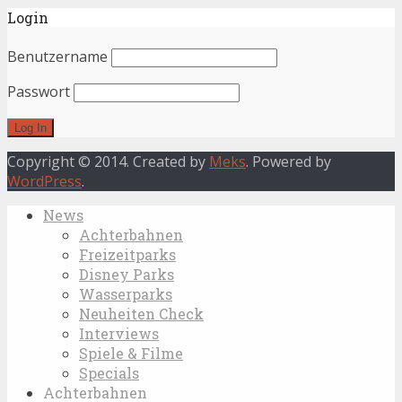
Login
Benutzername
Passwort
Copyright © 2014. Created by
Meks
. Powered by
WordPress
.
News
Achterbahnen
Freizeitparks
Disney Parks
Wasserparks
Neuheiten Check
Interviews
Spiele & Filme
Specials
Achterbahnen