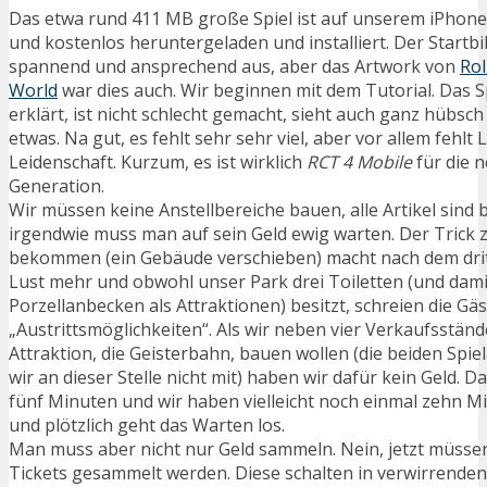
Das etwa rund 411 MB große Spiel ist auf unserem iPhone
und kostenlos heruntergeladen und installiert. Der Startbi
spannend und ansprechend aus, aber das Artwork von
Rol
World
war dies auch. Wir beginnen mit dem Tutorial. Das Spi
erklärt, ist nicht schlecht gemacht, sieht auch ganz hübsch 
etwas. Na gut, es fehlt sehr sehr viel, aber vor allem fehlt
Leidenschaft. Kurzum, es ist wirklich
RCT 4 Mobile
für die 
Generation.
Wir müssen keine Anstellbereiche bauen, alle Artikel sind
irgendwie muss man auf sein Geld ewig warten. Der Trick 
bekommen (ein Gebäude verschieben) macht nach dem drit
Lust mehr und obwohl unser Park drei Toiletten (und dam
Porzellanbecken als Attraktionen) besitzt, schreien die G
„Austrittsmöglichkeiten“. Als wir neben vier Verkaufsständ
Attraktion, die Geisterbahn, bauen wollen (die beiden Spi
wir an dieser Stelle nicht mit) haben wir dafür kein Geld. D
fünf Minuten und wir haben vielleicht noch einmal zehn Mi
und plötzlich geht das Warten los.
Man muss aber nicht nur Geld sammeln. Nein, jetzt müsse
Tickets gesammelt werden. Diese schalten in verwirren