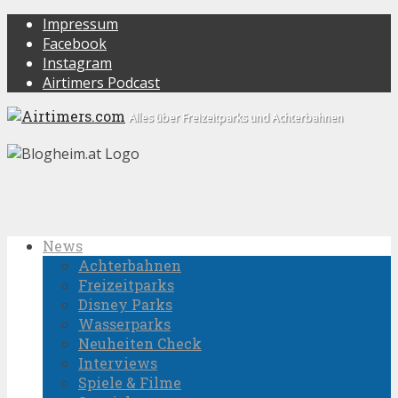
Impressum
Facebook
Instagram
Airtimers Podcast
Alles über Freizeitparks und Achterbahnen
News
Achterbahnen
Freizeitparks
Disney Parks
Wasserparks
Neuheiten Check
Interviews
Spiele & Filme