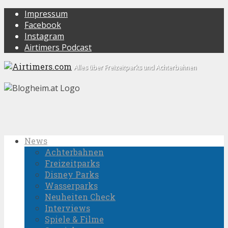
Impressum
Facebook
Instagram
Airtimers Podcast
Alles über Freizeitparks und Achterbahnen
News
Achterbahnen
Freizeitparks
Disney Parks
Wasserparks
Neuheiten Check
Interviews
Spiele & Filme