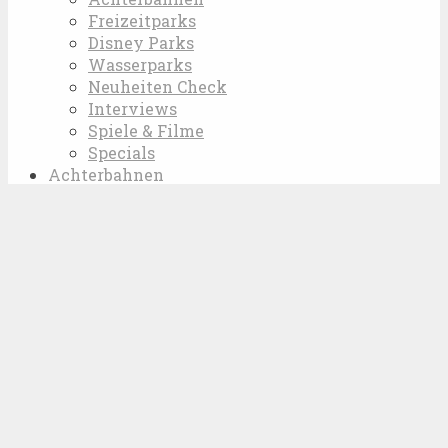
Freizeitparks
Disney Parks
Wasserparks
Neuheiten Check
Interviews
Spiele & Filme
Specials
Achterbahnen
Neuheiten 2019
Vergangene Neuheiten
Neuheiten 2016
Neuheiten 2015
Neuheiten 2014
Neuheiten 2013
Neuheiten 2012
Neuheiten 2011
Weltrekorde
Lexikon
Wallpapers
Karriere