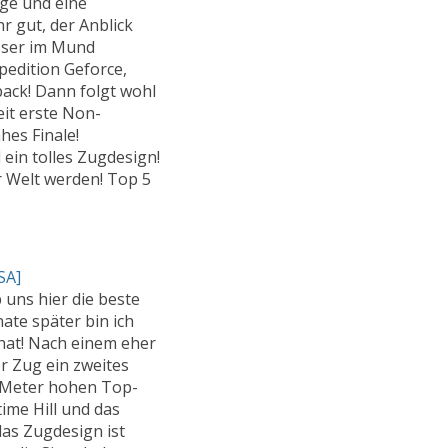
ge und eine
r gut, der Anblick
asser im Mund
pedition Geforce,
back! Dann folgt wohl
eit erste Non-
hes Finale!
ein tolles Zugdesign!
r Welt werden! Top 5
SA]
 uns hier die beste
ate später bin ich
hat! Nach einem eher
er Zug ein zweites
2 Meter hohen Top-
time Hill und das
das Zugdesign ist