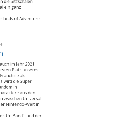
n die Sitzschalen
al ein ganz
Islands of Adventure
re
P]
auch im Jahr 2021,
ersten Platz unseres
Franchise als
 wird die Super
andom in
Charaktere aus den
n zwischen Universal
der Nintendo-Welt in
er-Up Band“, und der