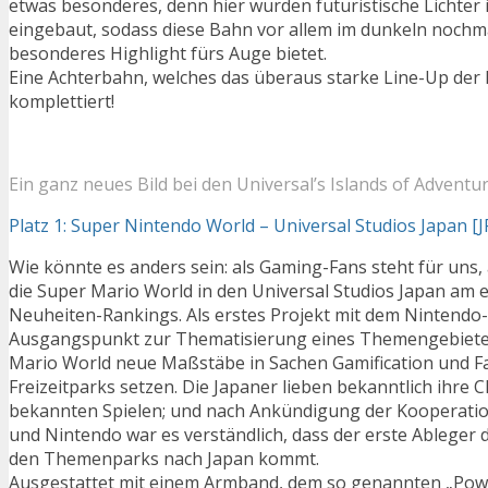
etwas besonderes, denn hier wurden futuristische Lichter i
eingebaut, sodass diese Bahn vor allem im dunkeln nochm
besonderes Highlight fürs Auge bietet.
Eine Achterbahn, welches das überaus starke Line-Up der 
komplettiert!
Ein ganz neues Bild bei den Universal’s Islands of Adventu
Platz 1: Super Nintendo World – Universal Studios Japan [J
Wie könnte es anders sein: als Gaming-Fans steht für uns, 
die Super Mario World in den Universal Studios Japan am 
Neuheiten-Rankings. Als erstes Projekt mit dem Nintendo-
Ausgangspunkt zur Thematisierung eines Themengebietes
Mario World neue Maßstäbe in Sachen Gamification und F
Freizeitparks setzen. Die Japaner lieben bekanntlich ihre 
bekannten Spielen; und nach Ankündigung der Kooperatio
und Nintendo war es verständlich, dass der erste Ableger 
den Themenparks nach Japan kommt.
Ausgestattet mit einem Armband, dem so genannten „Pow