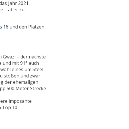
 das Jahr 2021
e – aber zu
s 16
und den Plätzen
 Gwazi – der nächste
e und mit 91° auch
n wohl eines um Steel
zu stoßen und zwar
ng der ehemaligen
pp 500 Meter Strecke
itere imposante
n Top 10