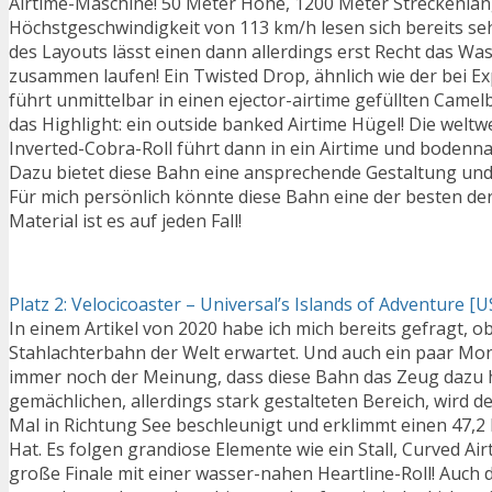
Airtime-Maschine! 50 Meter Höhe, 1200 Meter Streckenlän
Höchstgeschwindigkeit von 113 km/h lesen sich bereits seh
des Layouts lässt einen dann allerdings erst Recht das W
zusammen laufen! Ein Twisted Drop, ähnlich wie der bei Ex
führt unmittelbar in einen ejector-airtime gefüllten Camel
das Highlight: ein outside banked Airtime Hügel! Die weltw
Inverted-Cobra-Roll führt dann in ein Airtime und bodenna
Dazu bietet diese Bahn eine ansprechende Gestaltung und 
Für mich persönlich könnte diese Bahn eine der besten de
Material ist es auf jeden Fall!
Platz 2: Velocicoaster – Universal’s Islands of Adventure [U
In einem Artikel von 2020 habe ich mich bereits gefragt, ob
Stahlachterbahn der Welt erwartet. Und auch ein paar Mon
immer noch der Meinung, dass diese Bahn das Zeug dazu 
gemächlichen, allerdings stark gestalteten Bereich, wird d
Mal in Richtung See beschleunigt und erklimmt einen 47,
Hat. Es folgen grandiose Elemente wie ein Stall, Curved Air
große Finale mit einer wasser-nahen Heartline-Roll! Auch 