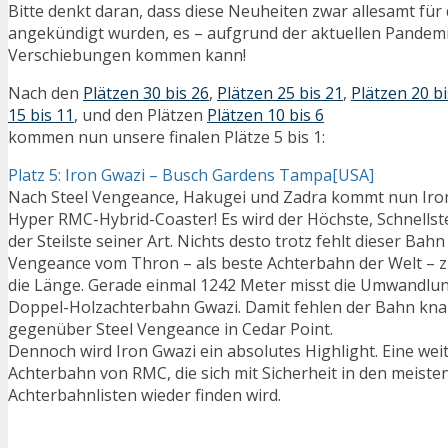
Bitte denkt daran, dass diese Neuheiten zwar allesamt für
angekündigt wurden, es – aufgrund der aktuellen Pandemi
Verschiebungen kommen kann!
Nach den
Plätzen 30 bis 26
,
Plätzen 25 bis 21
,
Plätzen 20 bi
15 bis 11
, und den Plätzen
Plätzen 10 bis 6
kommen nun unsere finalen Plätze 5 bis 1:
Platz 5: Iron Gwazi – Busch Gardens Tampa[USA]
Nach Steel Vengeance, Hakugei und Zadra kommt nun Iron
Hyper RMC-Hybrid-Coaster! Es wird der Höchste, Schnellst
der Steilste seiner Art. Nichts desto trotz fehlt dieser Bah
Vengeance vom Thron – als beste Achterbahn der Welt – 
die Länge. Gerade einmal 1242 Meter misst die Umwandlu
Doppel-Holzachterbahn Gwazi. Damit fehlen der Bahn kna
gegenüber Steel Vengeance in Cedar Point.
Dennoch wird Iron Gwazi ein absolutes Highlight. Eine we
Achterbahn von RMC, die sich mit Sicherheit in den meiste
Achterbahnlisten wieder finden wird.