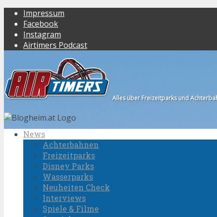
Impressum
Facebook
Instagram
Airtimers Podcast
Alles über Freizeitparks und Achterb
News
Achterbahnen
Freizeitparks
Disney Parks
Wasserparks
Neuheiten Check
Interviews
Spiele & Filme