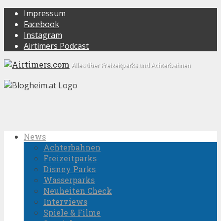
Impressum
Facebook
Instagram
Airtimers Podcast
Alles über Freizeitparks und Achterbahnen
News
Achterbahnen
Freizeitparks
Disney Parks
Wasserparks
Neuheiten Check
Interviews
Spiele & Filme