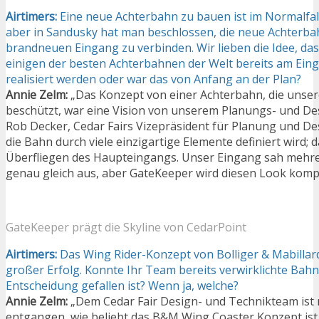
Airtimers:
Eine neue Achterbahn zu bauen ist im Normalfal
aber in Sandusky hat man beschlossen, die neue Achterba
brandneuen Eingang zu verbinden. Wir lieben die Idee, das
einigen der besten Achterbahnen der Welt bereits am E
realisiert werden oder war das von Anfang an der Plan?
Annie Zelm:
„Das Konzept von einer Achterbahn, die uns
beschützt, war eine Vision von unserem Planungs- und D
Rob Decker, Cedar Fairs Vizepräsident für Planung und Desi
die Bahn durch viele einzigartige Elemente definiert wird; 
Überfliegen des Haupteingangs. Unser Eingang sah mehre
genau gleich aus, aber GateKeeper wird diesen Look kompl
GateKeeper prägt die Skyline von CedarPoint
Airtimers:
Das Wing Rider-Konzept von Bolliger & Mabillard
großer Erfolg. Konnte Ihr Team bereits verwirklichte Bah
Entscheidung gefallen ist? Wenn ja, welche?
Annie Zelm:
„Dem Cedar Fair Design- und Technikteam ist n
entgangen, wie beliebt das B&M Wing Coaster Konzept ist 