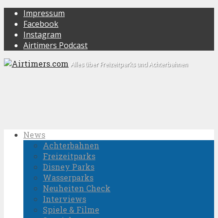
Impressum
Facebook
Instagram
Airtimers Podcast
Alles über Freizeitparks und Achterbahnen
News
Achterbahnen
Freizeitparks
Disney Parks
Wasserparks
Neuheiten Check
Interviews
Spiele & Filme