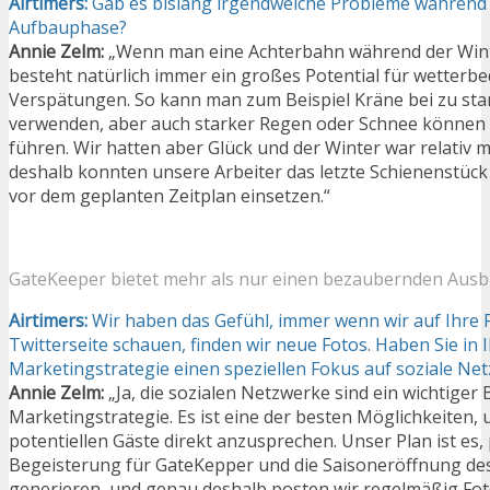
Airtimers:
Gab es bislang irgendwelche Probleme während
Aufbauphase?
Annie Zelm:
„Wenn man eine Achterbahn während der Win
besteht natürlich immer ein großes Potential für wetterbe
Verspätungen. So kann man zum Beispiel Kräne bei zu sta
verwenden, aber auch starker Regen oder Schnee können
führen. Wir hatten aber Glück und der Winter war relativ mi
deshalb konnten unsere Arbeiter das letzte Schienenstüc
vor dem geplanten Zeitplan einsetzen.“
GateKeeper bietet mehr als nur einen bezaubernden Ausbl
Airtimers:
Wir haben das Gefühl, immer wenn wir auf Ihre
Twitterseite schauen, finden wir neue Fotos. Haben Sie in 
Marketingstrategie einen speziellen Fokus auf soziale Ne
Annie Zelm:
„Ja, die sozialen Netzwerke sind ein wichtiger
Marketingstrategie. Es ist eine der besten Möglichkeiten,
potentiellen Gäste direkt anzusprechen. Unser Plan ist es
Begeisterung für GateKepper und die Saisoneröffnung des
generieren, und genau deshalb posten wir regelmäßig Fot