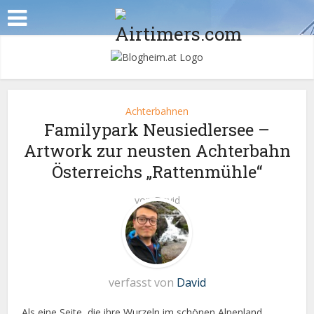
Achterbahnen
Familypark Neusiedlersee –
Artwork zur neusten Achterbahn
Österreichs „Rattenmühle“
von
David
verfasst von
David
Als eine Seite, die ihre Wurzeln im schönen Alpenland