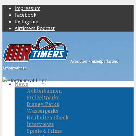
Impressum
Facebook
Instagram
Airtimers Podcast
Alles über Freizeitparks und
Achterbahnen
News
Achterbahnen
Freizeitparks
Disney Parks
Wasserparks
Neuheiten Check
Interviews
Spiele & Filme