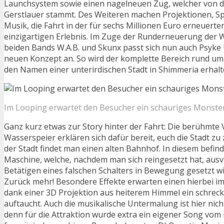
Launchsystem sowie einen nagelneuen Zug, welcher von d
Gerstlauer stammt. Des Weiteren machen Projektionen, Sp
Musik, die Fahrt in der für sechs Millionen Euro erneuert
einzigartigen Erlebnis. Im Zuge der Runderneuerung der W
beiden Bands W.A.B. und Skunx passt sich nun auch Psyk
neuen Konzept an. So wird der komplette Bereich rund um
den Namen einer unterirdischen Stadt in Shimmeria erhalt
Im Looping erwartet den Besucher ein schauriges Monste
Ganz kurz etwas zur Story hinter der Fahrt: Die berühmte 
Wasserspeier erklären sich dafür bereit, euch die Stadt zu 
der Stadt findet man einen alten Bahnhof. In diesem befind
Maschine, welche, nachdem man sich reingesetzt hat, aus
Betätigen eines falschen Schalters in Bewegung gesetzt wi
Zurück mehr! Besondere Effekte erwarten einen hierbei i
dank einer 3D Projektion aus heiterem Himmel ein schrec
auftaucht. Auch die musikalische Untermalung ist hier nich
denn für die Attraktion wurde extra ein eigener Song vom