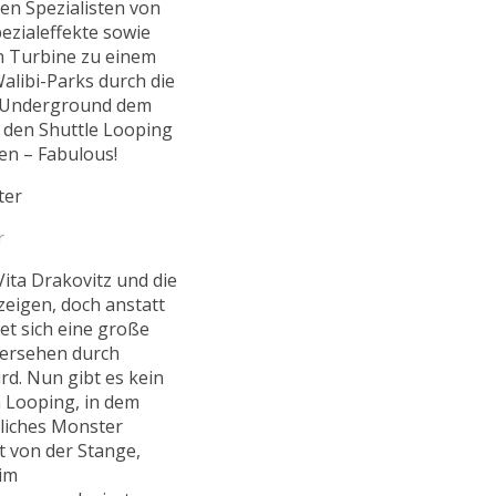
en Spezialisten von
ezialeffekte sowie
en Turbine zu einem
alibi-Parks durch die
e Underground dem
 den Shuttle Looping
en – Fabulous!
r
Vita Drakovitz und die
zeigen, doch anstatt
et sich eine große
versehen durch
rd. Nun gibt es kein
m Looping, in dem
kliches Monster
t von der Stange,
 im