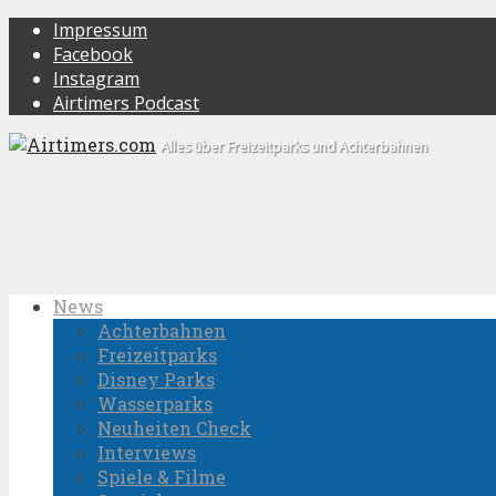
Impressum
Facebook
Instagram
Airtimers Podcast
Alles über Freizeitparks und Achterbahnen
News
Achterbahnen
Freizeitparks
Disney Parks
Wasserparks
Neuheiten Check
Interviews
Spiele & Filme