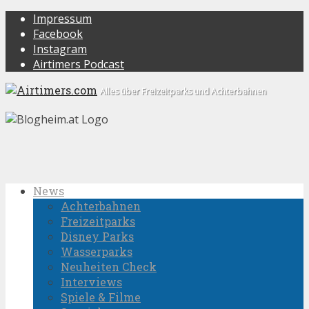
Impressum
Facebook
Instagram
Airtimers Podcast
Alles über Freizeitparks und Achterbahnen
News
Achterbahnen
Freizeitparks
Disney Parks
Wasserparks
Neuheiten Check
Interviews
Spiele & Filme