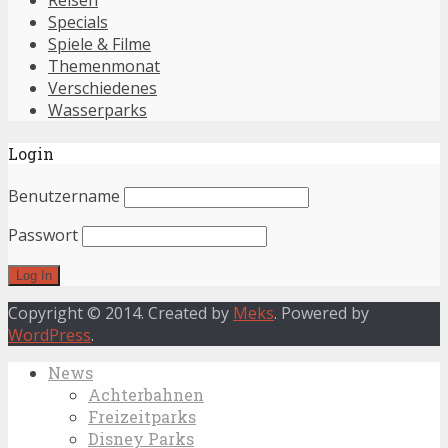
Reisen
Specials
Spiele & Filme
Themenmonat
Verschiedenes
Wasserparks
Login
Benutzername
Passwort
Copyright © 2014. Created by
Meks
. Powered by
WordPress
.
News
Achterbahnen
Freizeitparks
Disney Parks