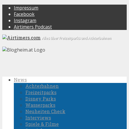
Impressum
Facebook
Instagram
Airtimers Podcast
Alles über Freizeitparks und Achterbahnen
News
Achterbahnen
Freizeitparks
Disney Parks
Wasserparks
Neuheiten Check
Interviews
Spiele & Filme