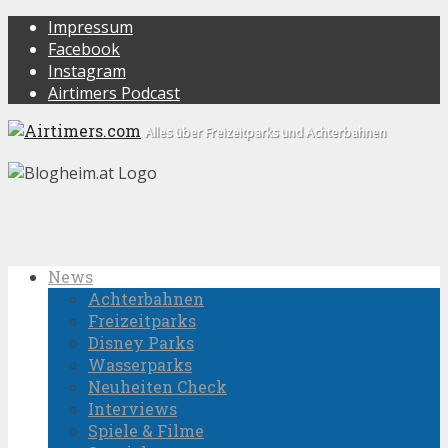
Impressum
Facebook
Instagram
Airtimers Podcast
Alles über Freizeitparks und Achterbahnen
News
Achterbahnen
Freizeitparks
Disney Parks
Wasserparks
Neuheiten Check
Interviews
Spiele & Filme