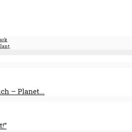
park
plant
h – Planet...
t!“