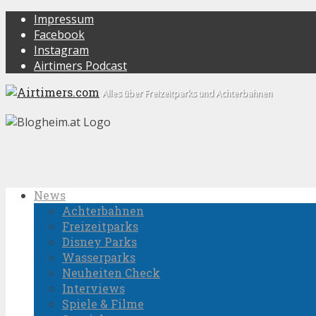
Impressum
Facebook
Instagram
Airtimers Podcast
Alles über Freizeitparks und Achterbahnen
News
Achterbahnen
Freizeitparks
Disney Parks
Wasserparks
Neuheiten Check
Interviews
Spiele & Filme