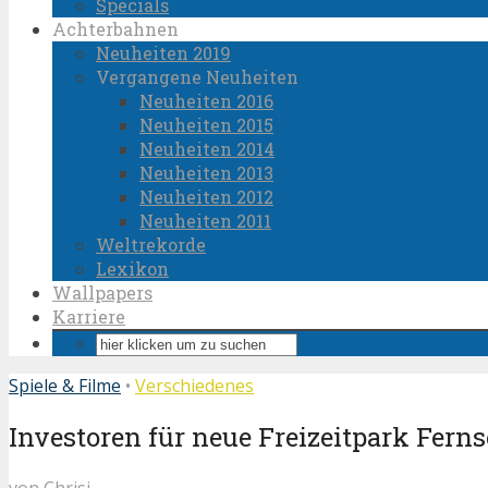
Specials
Achterbahnen
Neuheiten 2019
Vergangene Neuheiten
Neuheiten 2016
Neuheiten 2015
Neuheiten 2014
Neuheiten 2013
Neuheiten 2012
Neuheiten 2011
Weltrekorde
Lexikon
Wallpapers
Karriere
Spiele & Filme
•
Verschiedenes
Investoren für neue Freizeitpark Fer
von
Chrisi