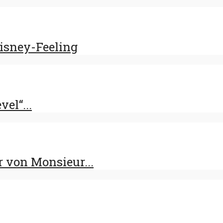
Disney-Feeling
el“...
 von Monsieur...