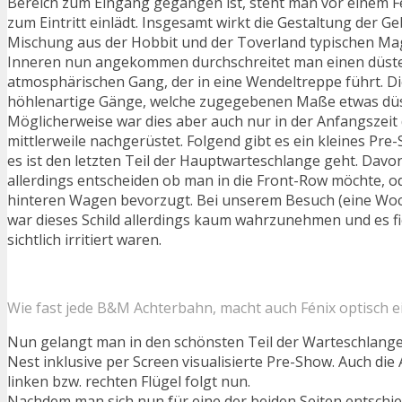
Bereich zum Eingang gegangen ist, steht man vor einem F
zum Eintritt einlädt. Insgesamt wirkt die Gestaltung der G
Mischung aus der Hobbit und der Toverland typischen Mag
Inneren nun angekommen durchschreitet man einen düst
atmosphärischen Gang, der in eine Wendeltreppe führt. Di
höhlenartige Gänge, welche zugegebenen Maße etwas düst
Möglicherweise war dies aber auch nur in der Anfangszeit 
mittlerweile nachgerüstet. Folgend gibt es ein kleines Pr
es ist den letzten Teil der Hauptwarteschlange geht. Davo
allerdings entscheiden ob man in die Front-Row möchte, o
hinteren Wagen bevorzugt. Bei unserem Besuch (eine Woc
war dieses Schild allerdings kaum wahrzunehmen und es fie
sichtlich irritiert waren.
Wie fast jede B&M Achterbahn, macht auch Fénix optisch e
Nun gelangt man in den schönsten Teil der Warteschlange
Nest inklusive per Screen visualisierte Pre-Show. Auch die 
linken bzw. rechten Flügel folgt nun.
Nachdem man sich nun für eine der beiden Seiten entschi