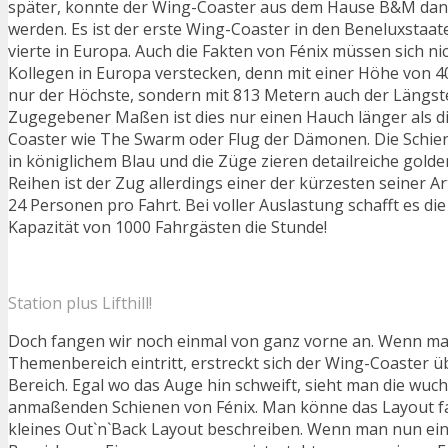
später, konnte der Wing-Coaster aus dem Hause B&M dann 
werden. Es ist der erste Wing-Coaster in den Beneluxstaa
vierte in Europa. Auch die Fakten von Fénix müssen sich ni
Kollegen in Europa verstecken, denn mit einer Höhe von 40
nur der Höchste, sondern mit 813 Metern auch der Längst
Zugegebener Maßen ist dies nur einen Hauch länger als d
Coaster wie The Swarm oder Flug der Dämonen. Die Schien
in königlichem Blau und die Züge zieren detailreiche golde
Reihen ist der Zug allerdings einer der kürzesten seiner Art
24 Personen pro Fahrt. Bei voller Auslastung schafft es di
Kapazität von 1000 Fahrgästen die Stunde!
Station plus Lifthill!
Doch fangen wir noch einmal von ganz vorne an. Wenn ma
Themenbereich eintritt, erstreckt sich der Wing-Coaster 
Bereich. Egal wo das Auge hin schweift, sieht man die wuc
anmaßenden Schienen von Fénix. Man könne das Layout fas
kleines Out`n`Back Layout beschreiben. Wenn man nun ei