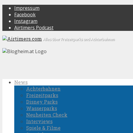
Impressum
Facebook
Instagram
Airtimers Podcast
Alles über Freizeitparks und Achterbahnen
News
Achterbahnen
Freizeitparks
Disney Parks
Wasserparks
Neuheiten Check
Interviews
Spiele & Filme