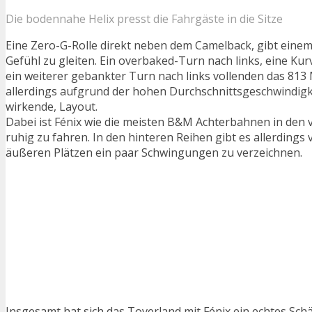
Die bodennahe Helix presst die Fahrgäste in die Sitze
Eine Zero-G-Rolle direkt neben dem Camelback, gibt eine
Gefühl zu gleiten. Ein overbaked-Turn nach links, eine Kur
ein weiterer gebankter Turn nach links vollenden das 813 
allerdings aufgrund der hohen Durchschnittsgeschwindigke
wirkende, Layout.
Dabei ist Fénix wie die meisten B&M Achterbahnen in den 
ruhig zu fahren. In den hinteren Reihen gibt es allerdings 
äußeren Plätzen ein paar Schwingungen zu verzeichnen.
Insgesamt hat sich das Toverland mit Fénix ein echtes Sch