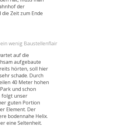
Bahnhof der
l die Zeit zum Ende
ein wenig Baustellenflair
artet auf die
mühsam aufgebaute
eits hörten, soll hier
sehr schade. Durch
eilen 40 Meter hohen
n Park und schon
 folgt unser
ner guten Portion
er Element. Der
lere bodennahe Helix.
r eine Seltenheit.