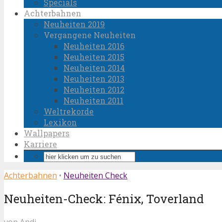
Specials
Achterbahnen
Neuheiten 2019
Vergangene Neuheiten
Neuheiten 2016
Neuheiten 2015
Neuheiten 2014
Neuheiten 2013
Neuheiten 2012
Neuheiten 2011
Weltrekorde
Lexikon
Wallpapers
Karriere
Achterbahnen
•
Neuheiten Check
Neuheiten-Check: Fénix, Toverland
von
Andi