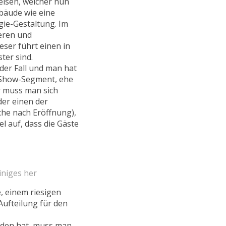
elsen, welcher nun
ebäude wie eine
ie-Gestaltung. Im
eren und
eser führt einen in
er sind.
der Fall und man hat
e-Show-Segment, ehe
r muss man sich
der einen der
he nach Eröffnung),
l auf, dass die Gäste
iniges her
, einem riesigen
Aufteilung für den
eden hat, muss man