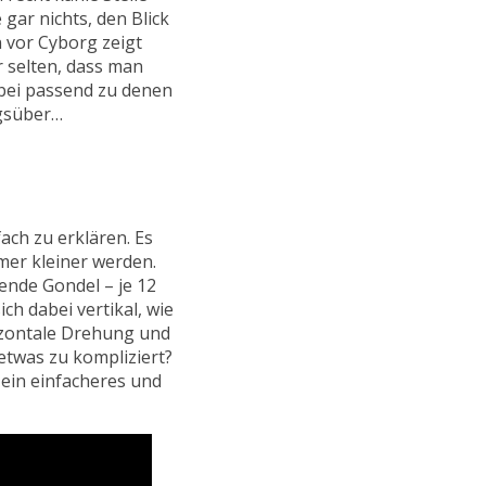
gar nichts, den Blick
 vor Cyborg zeigt
r selten, dass man
dabei passend zu denen
agsüber…
ach zu erklären. Es
mer kleiner werden.
ende Gondel – je 12
ch dabei vertikal, wie
rizontale Drehung und
 etwas zu kompliziert?
 ein einfacheres und