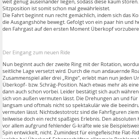
weit genug auseinander liegen, sodass diese kaum stören
Sitzposition ist somit schon mal gewährleistet.
Die Fahrt beginnt nun recht gemächlich, indem sich das Ko
die Ausgangshöhe bewegt. Gefolgt von ein paar hin und 
den Fahrgast auf den ersten Moment Überkopf vorzuberei
Der Eingang zum neuen Ride
Nun beginnt auch der zweite Ring mit der Rotation, wordu
seitliche Lage versetzt wird. Durch die nun andauernde Ro
Zusammenspiel aller drei „Ringe“, erlebt man nun jeden
Überkopf- bzw. Schräg-Position. Nach etwas mehr als einer
dann auch schon vorbei. Leider bestätigt sich auch währen
sich von außen vermuten lässt. Die Drehungen an und für s
langsam und oftmals nicht so spektakulär wie die beeind
vermuten lässt. Nichtsdestotrotz sind die Fahrfiguren ziem
teilweise doch ein recht spaßiges Erlebnis. Den absoluten K
vor allem aufgrund fehlender G-kräfte wie sie Beispielswe
Spin entwickelt, nicht. Zumindest für eingefleischte Flat-R