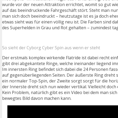
wurde vor der neuen Attraktion errichtet, womit so gut wie 
auf das beeindruckende Fahrgeschäft stört. Steht man nun
man sich doch beeindruckt – heutzutage ist es ja doch ehe
etwas sieht was für einen völlig neu ist. Die Farben sind 
des Superhelden in Grau und Rot gehalten – zumindest t
So sieht der Cyborg Cyber Spin aus wenn er steht
Der erstmals komplex wirkende Flatride ist dabei recht einf
gibt drei abgekantete Ringe, welche ineinander liegend im
Im innersten Ring befindet sich dabei die 24 Personen fass
auf gegenüberliegenden Seiten. Der äußerste Ring dreht si
ein normaler Top-Spin, der Zweite sorgt sorgt für die ho
der Innerste dreht sich nun wieder vertikal. Vielleicht doch
Kein Problem, natürlich gibt es ein Video bei dem man sich
bewegtes Bild davon machen kann.