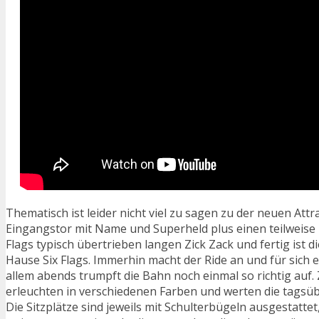
Thematisch ist leider nicht viel zu sagen zu der neuen Attra
Eingangstor mit Name und Superheld plus einen teilweise
Flags typisch übertrieben langen Zick Zack und fertig ist 
Hause Six Flags. Immerhin macht der Ride an und für sich 
allem abends trumpft die Bahn noch einmal so richtig auf.
erleuchten in verschiedenen Farben und werten die tagsübe
Die Sitzplätze sind jeweils mit Schulterbügeln ausgestattet