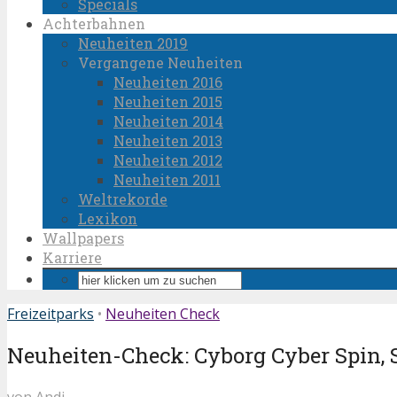
Specials
Achterbahnen
Neuheiten 2019
Vergangene Neuheiten
Neuheiten 2016
Neuheiten 2015
Neuheiten 2014
Neuheiten 2013
Neuheiten 2012
Neuheiten 2011
Weltrekorde
Lexikon
Wallpapers
Karriere
Freizeitparks
•
Neuheiten Check
Neuheiten-Check: Cyborg Cyber Spin, 
von
Andi