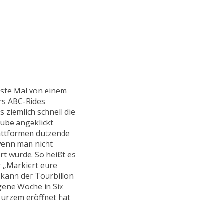
erste Mal von einem
rs ABC-Rides
 ziemlich schnell die
ube angeklickt
lattformen dutzende
 wenn man nicht
t wurde. So heißt es
r „Markiert eure
 kann der Tourbillon
gene Woche in Six
 kurzem eröffnet hat