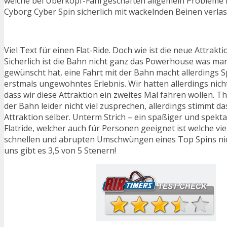
welche bei Überkopf-Fahrgeschäften allgemein Probleme
Cyborg Cyber Spin sicherlich mit wackelnden Beinen verlas
Viel Text für einen Flat-Ride. Doch wie ist die neue Attrak
Sicherlich ist die Bahn nicht ganz das Powerhouse was man 
gewünscht hat, eine Fahrt mit der Bahn macht allerdings S
erstmals ungewohntes Erlebnis. Wir hatten allerdings nich
dass wir diese Attraktion ein zweites Mal fahren wollen. 
der Bahn leider nicht viel zusprechen, allerdings stimmt d
Attraktion selber. Unterm Strich – ein spaßiger und spek
Flatride, welcher auch für Personen geeignet ist welche vie
schnellen und abrupten Umschwüngen eines Top Spins ni
uns gibt es 3,5 von 5 Stenern!