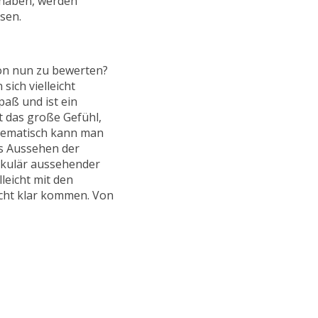
 haben, werden
sen.
tion nun zu bewerten?
sich vielleicht
paß und ist ein
t das große Gefühl,
Thematisch kann man
as Aussehen der
takulär aussehender
lleicht mit den
cht klar kommen. Von