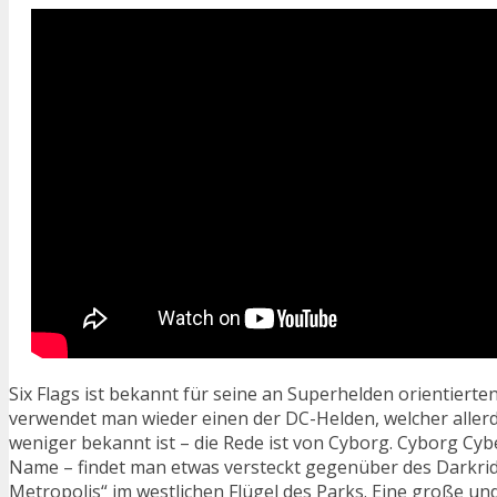
Six Flags ist bekannt für seine an Superhelden orientiert
verwendet man wieder einen der DC-Helden, welcher aller
weniger bekannt ist – die Rede ist von Cyborg. Cyborg Cybe
Name – findet man etwas versteckt gegenüber des Darkride
Metropolis“ im westlichen Flügel des Parks. Eine große und