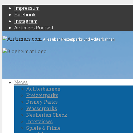
Impressum
Facebook
Instagram
Airtimers Podcast
Alles über Freizeitparks und Achterbahnen
News
Achterbahnen
Freizeitparks
Disney Parks
Wasserparks
Neuheiten Check
Interviews
Spiele & Filme