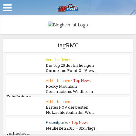
tagRMC
Verschiedenes
Die Top 25 der bisherigen
Onride und Point-Of-View...
Achterbahnen
•
Top News
Rocky Mountain
Constructions Wildfire in
Kolmården –...
Achterbahnen
Erstes POV der besten
Holzachterbahn der Welt:...
Freizeitparks
•
Top News
Neuheiten 2015 – Six Flags
vertraut auf...