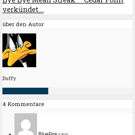
verkündet...
über den Autor
Duffy
alle Artikel anzeigen
4 Kommentare
BlueFire
says: