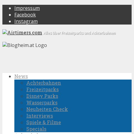
Impressum
Facebook
Instagram
Alles über Freizeitparks und Achterbahnen
News
Achterbahnen
Freizeitparks
Disney Parks
Wasserparks
Neuheiten Check
Interviews
Spiele & Filme
Specials