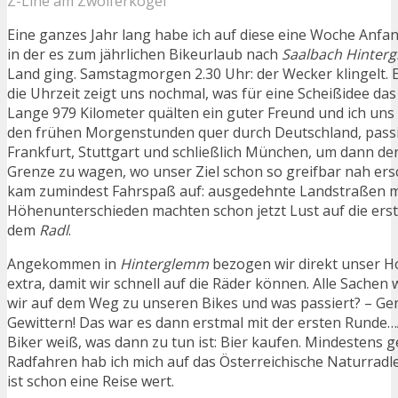
Z-Line am Zwölferkogel
Eine ganzes Jahr lang habe ich auf diese eine Woche Anfa
in der es zum jährlichen Bikeurlaub nach
Saalbach Hinter
Land ging. Samstagmorgen 2.30 Uhr: der Wecker klingelt. E
die Uhrzeit zeigt uns nochmal, was für eine Scheißidee das 
Lange 979 Kilometer quälten ein guter Freund und ich uns
den frühen Morgenstunden quer durch Deutschland, pass
Frankfurt, Stuttgart und schließlich München, um dann de
Grenze zu wagen, wo unser Ziel schon so greifbar nah ersc
kam zumindest Fahrspaß auf: ausgedehnte Landstraßen mi
Höhenunterschieden machten schon jetzt Lust auf die erst
dem
Radl
.
Angekommen in
Hinterglemm
bezogen wir direkt unser Ho
extra, damit wir schnell auf die Räder können. Alle Sache
wir auf dem Weg zu unseren Bikes und was passiert? – Gen
Gewittern! Das war es dann erstmal mit der ersten Runde
Biker weiß, was dann zu tun ist: Bier kaufen. Mindestens 
Radfahren hab ich mich auf das Österreichische Naturradle
ist schon eine Reise wert.