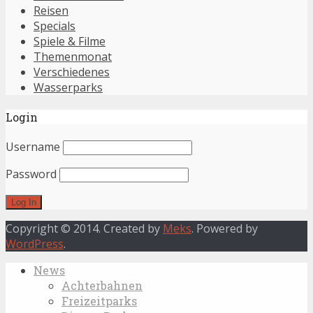
Reisen
Specials
Spiele & Filme
Themenmonat
Verschiedenes
Wasserparks
Login
Username
Password
Copyright © 2014. Created by
Meks
. Powered by
WordPress
.
News
Achterbahnen
Freizeitparks