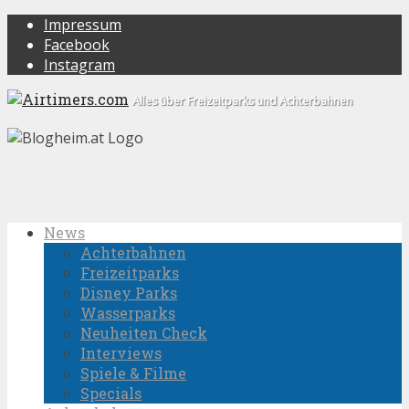
Impressum
Facebook
Instagram
Alles über Freizeitparks und Achterbahnen
News
Achterbahnen
Freizeitparks
Disney Parks
Wasserparks
Neuheiten Check
Interviews
Spiele & Filme
Specials