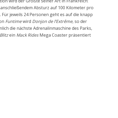
ion wird der Größte seiner Art in Frankreich:
anschließendem Absturz auf 100 Kilometer pro
 Für jeweils 24 Personen geht es auf die knapp
von
Funtime
wird
Donjon de l’Extrême
, so der
nlich die nächste Adrenalinmaschine des Parks,
Blitz
ein
Mack Rides
Mega Coaster präsentiert