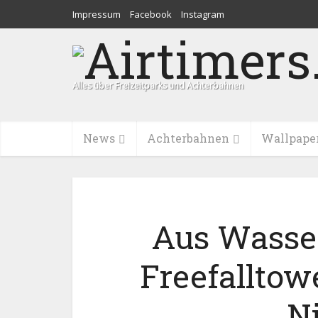
Impressum
Facebook
Instagram
Alles über Freizeitparks und Achterbahnen
News
Achterbahnen
Wallpape
Aus Wasse
Freefalltow
N