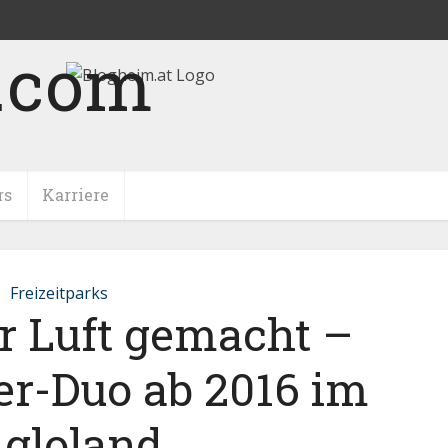
rs
Karriere
Freizeitparks
r Luft gemacht –
er-Duo ab 2016 im
igloland