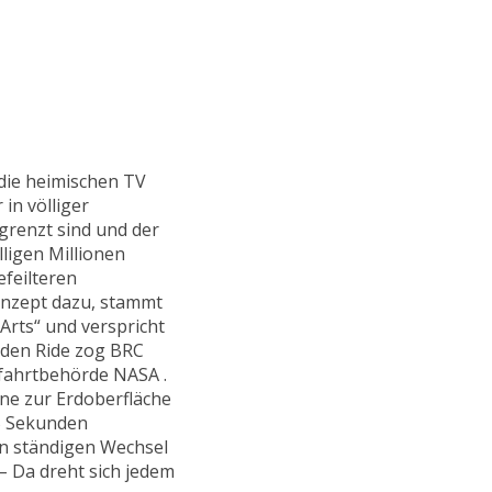
die heimischen TV
in völliger
grenzt sind und der
lligen Millionen
efeilteren
onzept dazu, stammt
Arts“ und verspricht
r den Ride zog BRC
fahrtbehörde NASA .
ne zur Erdoberfläche
25 Sekunden
en ständigen Wechsel
– Da dreht sich jedem