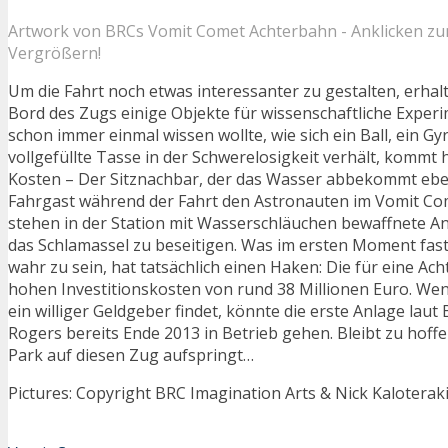
Artwork von BRCs Vomit Comet Achterbahn - Anklicken z
Vergrößern!
Um die Fahrt noch etwas interessanter zu gestalten, erhal
Bord des Zugs einige Objekte für wissenschaftliche Exper
schon immer einmal wissen wollte, wie sich ein Ball, ein G
vollgefüllte Tasse in der Schwerelosigkeit verhält, kommt h
Kosten – Der Sitznachbar, der das Wasser abbekommt ebenf
Fahrgast während der Fahrt den Astronauten im Vomit Co
stehen in der Station mit Wasserschläuchen bewaffnete An
das Schlamassel zu beseitigen. Was im ersten Moment fast
wahr zu sein, hat tatsächlich einen Haken: Die für eine Ach
hohen Investitionskosten von rund 38 Millionen Euro. Wen
ein williger Geldgeber findet, könnte die erste Anlage lau
Rogers bereits Ende 2013 in Betrieb gehen. Bleibt zu hoffe
Park auf diesen Zug aufspringt…
Pictures: Copyright BRC Imagination Arts & Nick Kaloterak