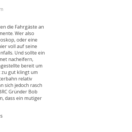
um
ten die Fahrgäste an
imente. Wer also
yroskop, oder eine
ier voll auf seine
alls. Und sollte ein
met nacheifern,
gestellte bereit um
 zu gut klingt um
terbahn relativ
n sich jedoch rasch
t BRC Gründer Bob
n, dass ein mutiger
is