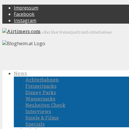
Impressum
Facebook
Instagram
Alles über Freizeitparks und Achterbahnen
News
Achterbahnen
Freizeitparks
Disney Parks
Wasserparks
Neuheiten Check
Interviews
Spiele & Filme
Specials