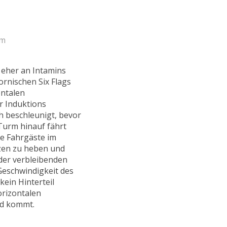
um
 eher an Intamins
ornischen Six Flags
ontalen
r Induktions
h beschleunigt, bevor
Turm hinauf fährt
ie Fahrgäste im
tzen zu heben und
der verbleibenden
Geschwindigkeit des
kein Hinterteil
orizontalen
nd kommt.