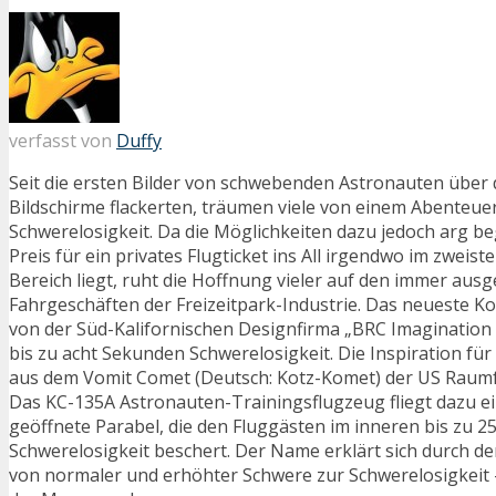
verfasst von
Duffy
Seit die ersten Bilder von schwebenden Astronauten über 
Bildschirme flackerten, träumen viele von einem Abenteuer 
Schwerelosigkeit. Da die Möglichkeiten dazu jedoch arg be
Preis für ein privates Flugticket ins All irgendwo im zweiste
Bereich liegt, ruht die Hoffnung vieler auf den immer ausg
Fahrgeschäften der Freizeitpark-Industrie. Das neueste K
von der Süd-Kalifornischen Designfirma „BRC Imagination 
bis zu acht Sekunden Schwerelosigkeit. Die Inspiration fü
aus dem Vomit Comet (Deutsch: Kotz-Komet) der US Raum
Das KC-135A Astronauten-Trainingsflugzeug fliegt dazu ei
geöffnete Parabel, die den Fluggästen im inneren bis zu 
Schwerelosigkeit beschert. Der Name erklärt sich durch d
von normaler und erhöhter Schwere zur Schwerelosigkeit 