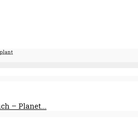
eplant
h – Planet...