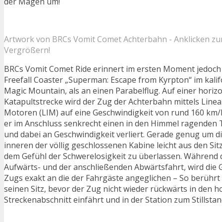
der Magen um!
Artwork von BRCs Vomit Comet Achterbahn - Anklicken z
Vergrößern!
BRCs Vomit Comet Ride erinnert im ersten Moment jedoch
Freefall Coaster „Superman: Escape from Kyrpton“ im kalif
Magic Mountain, als an einen Parabelflug. Auf einer horiz
Katapultstrecke wird der Zug der Achterbahn mittels Linea
Motoren (LIM) auf eine Geschwindigkeit von rund 160 km/
er im Anschluss senkrecht einen in den Himmel ragenden 
und dabei an Geschwindigkeit verliert. Gerade genug um d
inneren der völlig geschlossenen Kabine leicht aus den Si
dem Gefühl der Schwerelosigkeit zu überlassen. Während 
Aufwärts- und der anschließenden Abwärtsfahrt, wird die 
Zugs exakt an die der Fahrgäste angeglichen – So berührt 
seinen Sitz, bevor der Zug nicht wieder rückwärts in den h
Streckenabschnitt einfährt und in der Station zum Stillsta