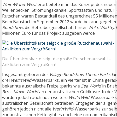
WhiteWater West
erarbeitete man das Konzept des neuen
Wellenbecken, Strömungskanäle, Sportstätten und natürlic
Rutschen waren Bestandteil des umgerechnet 55 Millionen
Beim Baustart im September 2012 wurde bekanntgegeben
Roadshow
, die Betreibergesellschaft hinter
Wet’n’Wild Sy
Millionen Euro für das Projekt ausgeben werde.
Die Übersichtskarte zeigt die große Rutschenauswahl –
Anklicken zum Vergrößern!
Insgesamt gehören der
Village Roadshow Theme Parks
-Gr
drei
Wet’n’Wild
-Wasserparks, ein vierter ist in China gera
bekannte australische Freizeitparks wie
Sea World
in Bris
Bros. Movie World
an der australischen Goldküste. In der
wurden jedoch auch noch weitere
Wet’n’Wild
-Wasserparks
australischen Gesellschaft betrieben. Entgegen der allg
gehören jedoch nicht alle
Wet’n’Wild
-Wasserparks zur selb
zur australischen Kette gibt es noch eine nordamerikanis