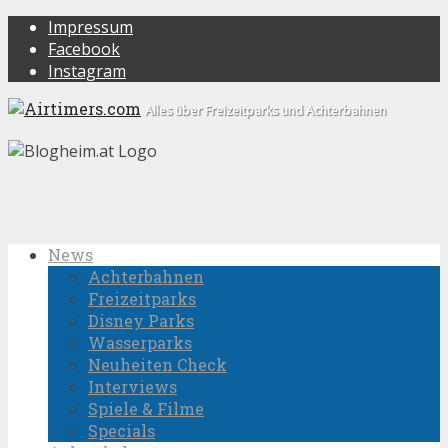
Impressum
Facebook
Instagram
Alles über Freizeitparks und Achterbahnen
News
Achterbahnen
Freizeitparks
Disney Parks
Wasserparks
Neuheiten Check
Interviews
Spiele & Filme
Specials