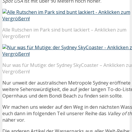
Spot USA
ist mit über 90 Metern noch höher.
Alle Rutschen im Park sind bunt lackiert – Anklicken zum
Vergrößern!
Nur was für Mutige: der Sydney SkyCoaster – Anklicken z
Vergrößern!
Nur unweit der australischen Metropole Sydney eröffnete
weitere Sehenswürdigkeit, die auf jeder langen To-do-Lis
Opernhaus und dem Bondi Beach zu finden sein sollte.
Wir machen uns wieder auf den Weg in den nächsten Wass
euch dann im folgenden Teil unserer Reihe das
Valley of 
näher vor.
Die anderen Artikel der Wasserparks aus aller Welt-Reihe: