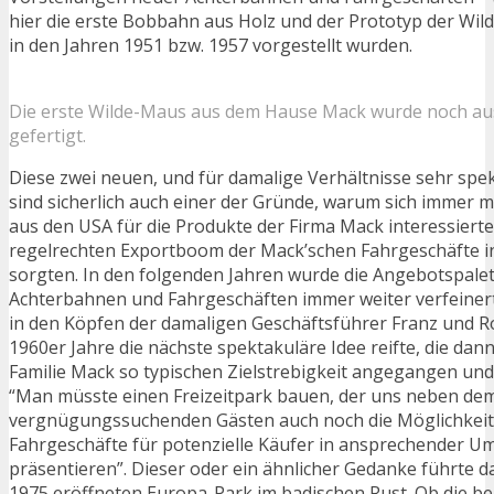
hier die erste Bobbahn aus Holz und der Prototyp der Wil
in den Jahren 1951 bzw. 1957 vorgestellt wurden.
Die erste Wilde-Maus aus dem Hause Mack wurde noch au
gefertigt.
Diese zwei neuen, und für damalige Verhältnisse sehr spe
sind sicherlich auch einer der Gründe, warum sich immer
aus den USA für die Produkte der Firma Mack interessierte
regelrechten Exportboom der Mack’schen Fahrgeschäfte in
sorgten. In den folgenden Jahren wurde die Angebotspalet
Achterbahnen und Fahrgeschäften immer weiter verfeinert
in den Köpfen der damaligen Geschäftsführer Franz und R
1960er Jahre die nächste spektakuläre Idee reifte, die dann
Familie Mack so typischen Zielstrebigkeit angegangen un
“Man müsste einen Freizeitpark bauen, der uns neben dem
vergnügungssuchenden Gästen auch noch die Möglichkeit 
Fahrgeschäfte für potenzielle Käufer in ansprechender 
präsentieren”. Dieser oder ein ähnlicher Gedanke führte d
1975 eröffneten Europa-Park im badischen Rust. Ob die be