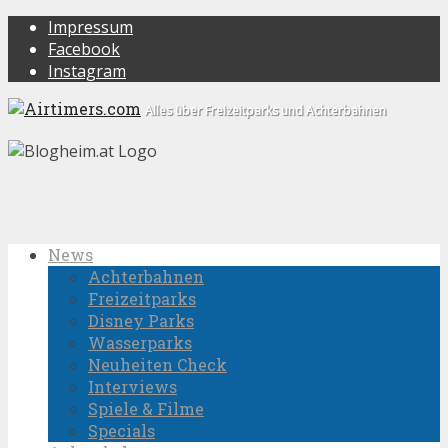
Impressum
Facebook
Instagram
Alles über Freizeitparks und Achterbahnen
News
Achterbahnen
Freizeitparks
Disney Parks
Wasserparks
Neuheiten Check
Interviews
Spiele & Filme
Specials