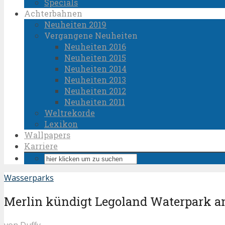
Specials
Achterbahnen
Neuheiten 2019
Vergangene Neuheiten
Neuheiten 2016
Neuheiten 2015
Neuheiten 2014
Neuheiten 2013
Neuheiten 2012
Neuheiten 2011
Weltrekorde
Lexikon
Wallpapers
Karriere
Wasserparks
Merlin kündigt Legoland Waterpark a
von
Duffy