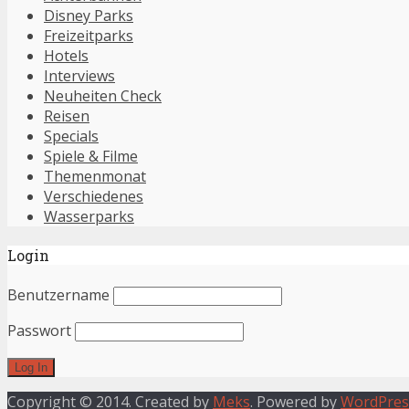
Disney Parks
Freizeitparks
Hotels
Interviews
Neuheiten Check
Reisen
Specials
Spiele & Filme
Themenmonat
Verschiedenes
Wasserparks
Login
Benutzername
Passwort
Copyright © 2014. Created by
Meks
. Powered by
WordPres