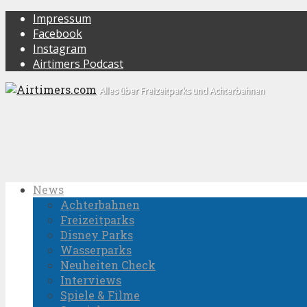
Impressum
Facebook
Instagram
Airtimers Podcast
Alles über Freizeitparks und Achterbahnen
News
Achterbahnen
Freizeitparks
Disney Parks
Wasserparks
Neuheiten Check
Interviews
Spiele & Filme