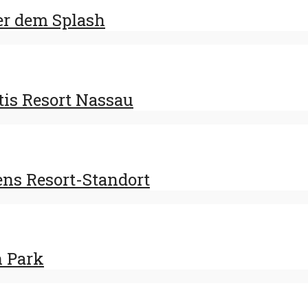
er dem Splash
tis Resort Nassau
ens Resort-Standort
h Park