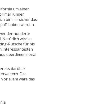
lifornia um einen
primär Kinder
ch bin mir sicher das
 Spaß haben werden.
ower der hunderte
. Natürlich wird es
ting-Rutsche für bis
m interessantesten
r aus überdimensional
ereits darüber
erweitern. Das
 Vor allem wäre das
rnia