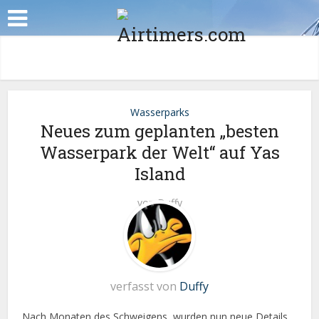
Wasserparks
Neues zum geplanten „besten
Wasserpark der Welt“ auf Yas
Island
von
Duffy
verfasst von
Duffy
Nach Monaten des Schweigens, wurden nun neue Details