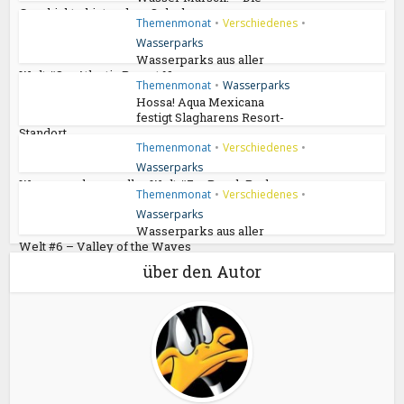
Geschichte hinter dem Splash
Themenmonat
•
Verschiedenes
•
Wasserparks
Wasserparks aus aller
Welt #8 – Atlantis Resort Nassau
Themenmonat
•
Wasserparks
Hossa! Aqua Mexicana
festigt Slagharens Resort-
Standort
Themenmonat
•
Verschiedenes
•
Wasserparks
Wasserparks aus aller Welt #7 – Beach Park
Themenmonat
•
Verschiedenes
•
Wasserparks
Wasserparks aus aller
Welt #6 – Valley of the Waves
über den Autor