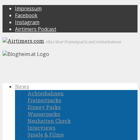
Impressum
Facebook
Instagram
Airtimers Podcast
Alles über Freizeitparks und Achterbahnen
News
Achterbahnen
Freizeitparks
Disney Parks
Wasserparks
Neuheiten Check
Interviews
Spiele & Filme