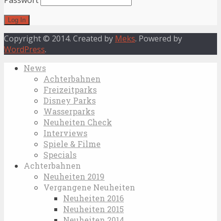
Passwort
Copyright © 2014. Created by
Meks
. Powered by
WordPress
.
News
Achterbahnen
Freizeitparks
Disney Parks
Wasserparks
Neuheiten Check
Interviews
Spiele & Filme
Specials
Achterbahnen
Neuheiten 2019
Vergangene Neuheiten
Neuheiten 2016
Neuheiten 2015
Neuheiten 2014