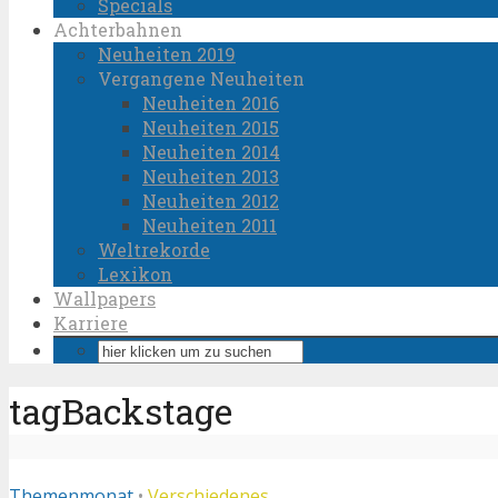
Specials
Achterbahnen
Neuheiten 2019
Vergangene Neuheiten
Neuheiten 2016
Neuheiten 2015
Neuheiten 2014
Neuheiten 2013
Neuheiten 2012
Neuheiten 2011
Weltrekorde
Lexikon
Wallpapers
Karriere
tagBackstage
Themenmonat
•
Verschiedenes