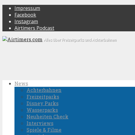
Impressum
Facebook
Instagram
Airtimers Podcast
Alles über Freizeitparks und Achterbahnen
News
Achterbahnen
Freizeitparks
Disney Parks
Wasserparks
Neuheiten Check
Interviews
Spiele & Filme