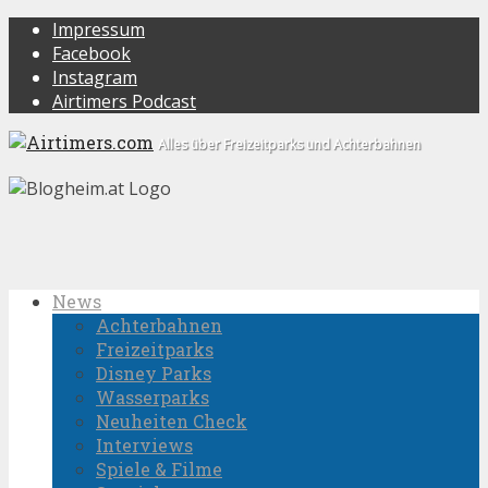
Impressum
Facebook
Instagram
Airtimers Podcast
Alles über Freizeitparks und Achterbahnen
News
Achterbahnen
Freizeitparks
Disney Parks
Wasserparks
Neuheiten Check
Interviews
Spiele & Filme