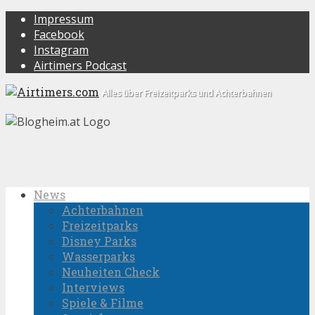
Impressum
Facebook
Instagram
Airtimers Podcast
Alles über Freizeitparks und Achterbahnen
News
Achterbahnen
Freizeitparks
Disney Parks
Wasserparks
Neuheiten Check
Interviews
Spiele & Filme