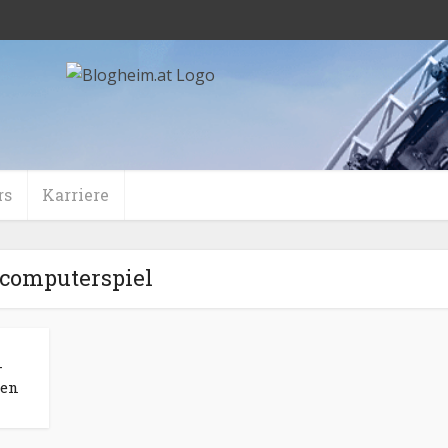
rs
Karriere
gcomputerspiel
–
hen