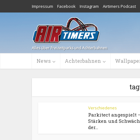
Impressum
Facebook
Instagram
Airtimers Podcast
Alles über Freizeitparks und Achterbahnen
News
Achterbahnen
Wallpape
ta
Verschiedenes
Parkitect angespielt 
Stärken und Schwäc
der...