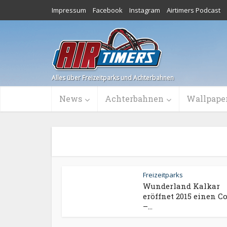
Impressum
Facebook
Instagram
Airtimers Podcast
Alles über Freizeitparks und Achterbahnen
News
Achterbahnen
Wallpape
Freizeitparks
Wunderland Kalkar
eröffnet 2015 einen C
–...