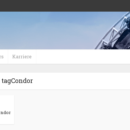
rs
Karriere
tagCondor
ondor