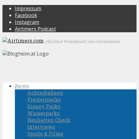
Impressum
Facebook
Instagram
Airtimers Podcast
Alles über Freizeitparks und Achterbahnen
News
Achterbahnen
Freizeitparks
Disney Parks
Wasserparks
Neuheiten Check
Interviews
Spiele & Filme