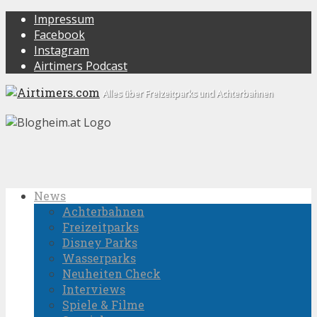
Impressum
Facebook
Instagram
Airtimers Podcast
Alles über Freizeitparks und Achterbahnen
News
Achterbahnen
Freizeitparks
Disney Parks
Wasserparks
Neuheiten Check
Interviews
Spiele & Filme