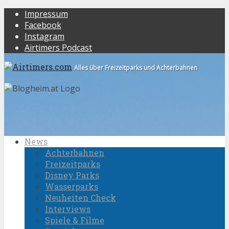
Impressum
Facebook
Instagram
Airtimers Podcast
Alles über Freizeitparks und Achterbahnen
News
Achterbahnen
Freizeitparks
Disney Parks
Wasserparks
Neuheiten Check
Interviews
Spiele & Filme