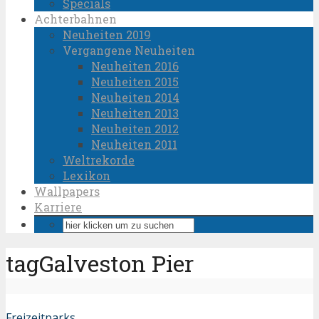
Specials
Achterbahnen
Neuheiten 2019
Vergangene Neuheiten
Neuheiten 2016
Neuheiten 2015
Neuheiten 2014
Neuheiten 2013
Neuheiten 2012
Neuheiten 2011
Weltrekorde
Lexikon
Wallpapers
Karriere
tagGalveston Pier
Freizeitparks