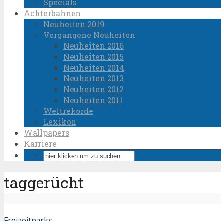
Specials
Achterbahnen
Neuheiten 2019
Vergangene Neuheiten
Neuheiten 2016
Neuheiten 2015
Neuheiten 2014
Neuheiten 2013
Neuheiten 2012
Neuheiten 2011
Weltrekorde
Lexikon
Wallpapers
Karriere
taggerücht
Freizeitparks