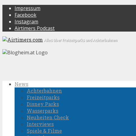
Impressum
Facebook
Instagram
Airtimers Podcast
Alles über Freizeitparks und Achterbahnen
News
Achterbahnen
Freizeitparks
Disney Parks
Wasserparks
Neuheiten Check
Interviews
Spiele & Filme