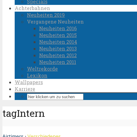
Specials
Achterbahnen
Neuheiten 2019
Vergangene Neuheiten
Neuheiten 2016
Neuheiten 2015
Neuheiten 2014
Neuheiten 2013
Neuheiten 2012
Neuheiten 2011
Weltrekorde
Lexikon
Wallpapers
Karriere
tagIntern
Airtimers
•
Verschiedenes