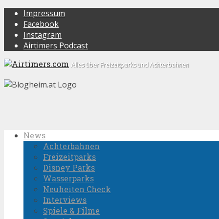
Impressum
Facebook
Instagram
Airtimers Podcast
Alles über Freizeitparks und Achterbahnen
News
Achterbahnen
Freizeitparks
Disney Parks
Wasserparks
Neuheiten Check
Interviews
Spiele & Filme