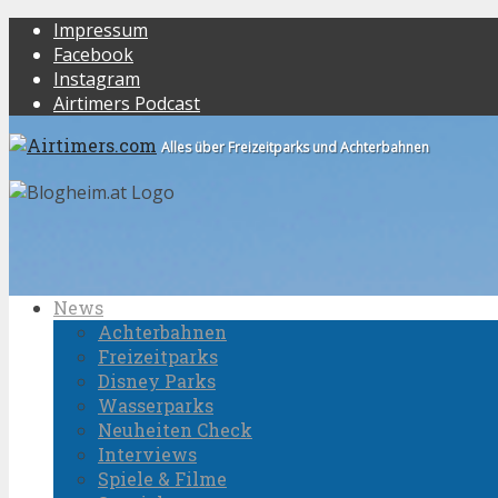
Impressum
Facebook
Instagram
Airtimers Podcast
Alles über Freizeitparks und Achterbahnen
News
Achterbahnen
Freizeitparks
Disney Parks
Wasserparks
Neuheiten Check
Interviews
Spiele & Filme