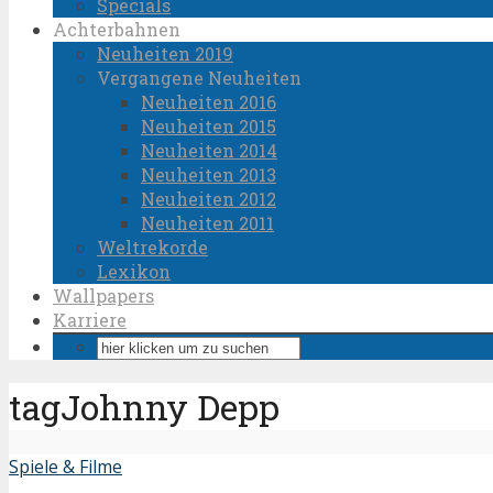
Specials
Achterbahnen
Neuheiten 2019
Vergangene Neuheiten
Neuheiten 2016
Neuheiten 2015
Neuheiten 2014
Neuheiten 2013
Neuheiten 2012
Neuheiten 2011
Weltrekorde
Lexikon
Wallpapers
Karriere
tagJohnny Depp
Spiele & Filme