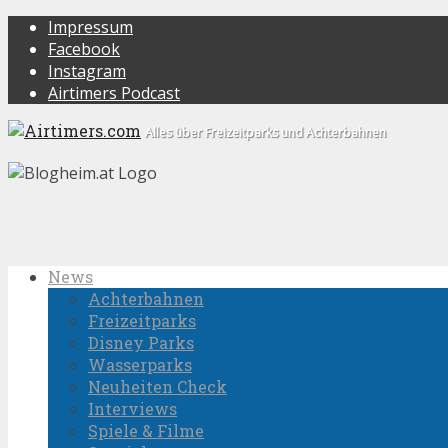
Impressum
Facebook
Instagram
Airtimers Podcast
Alles über Freizeitparks und Achterbahnen
News
Achterbahnen
Freizeitparks
Disney Parks
Wasserparks
Neuheiten Check
Interviews
Spiele & Filme