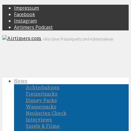
Impressum
Facebook
Instagram
Airtimers Podcast
Alles über Freizeitparks und Achterbahnen
News
Achterbahnen
Freizeitparks
Disney Parks
Wasserparks
Neuheiten Check
Interviews
Spiele & Filme