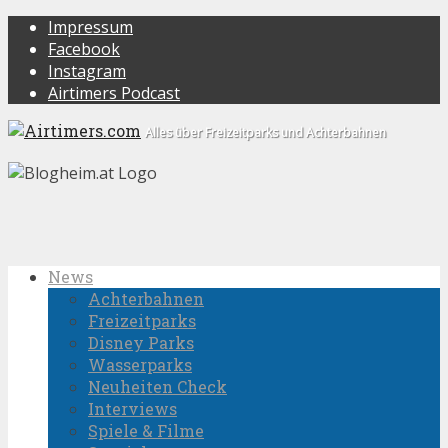
Impressum
Facebook
Instagram
Airtimers Podcast
Alles über Freizeitparks und Achterbahnen
News
Achterbahnen
Freizeitparks
Disney Parks
Wasserparks
Neuheiten Check
Interviews
Spiele & Filme