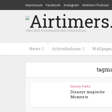
Impressum
Facebook
Instagram
Airtimers Podcast
Alles über Freizeitparks und Achterbahnen
News
Achterbahnen
Wallpape
tagm
Disney Parks
Disneys magische
Momente