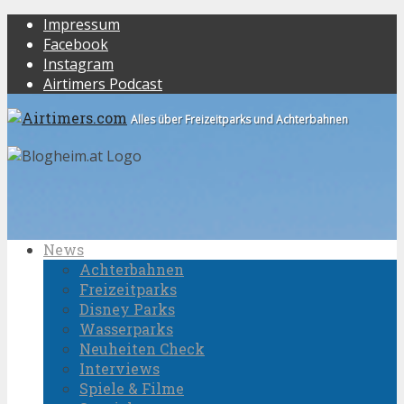
Impressum
Facebook
Instagram
Airtimers Podcast
Alles über Freizeitparks und Achterbahnen
News
Achterbahnen
Freizeitparks
Disney Parks
Wasserparks
Neuheiten Check
Interviews
Spiele & Filme