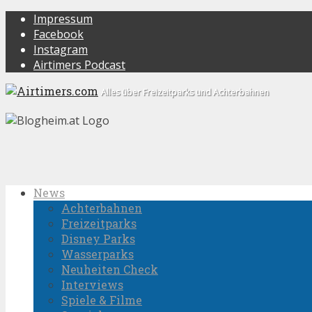
Impressum
Facebook
Instagram
Airtimers Podcast
Alles über Freizeitparks und Achterbahnen
News
Achterbahnen
Freizeitparks
Disney Parks
Wasserparks
Neuheiten Check
Interviews
Spiele & Filme