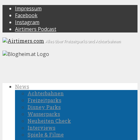
Impressum
Facebook
Instagram
Airtimers Podcast
Alles über Freizeitparks und Achterbahnen
News
Achterbahnen
Freizeitparks
Disney Parks
Wasserparks
Neuheiten Check
Interviews
Spiele & Filme