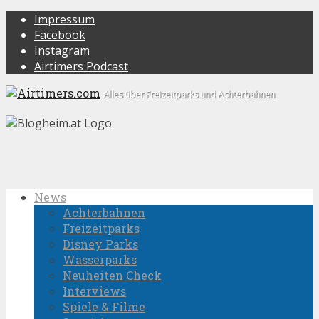
Impressum
Facebook
Instagram
Airtimers Podcast
Alles über Freizeitparks und Achterbahnen
News
Achterbahnen
Freizeitparks
Disney Parks
Wasserparks
Neuheiten Check
Interviews
Spiele & Filme