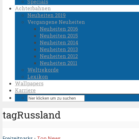
Specials
Achterbahnen
Neuheiten 2019
Vergangene Neuheiten
Neuheiten 2016
Neuheiten 2015
Neuheiten 2014
Neuheiten 2013
Neuheiten 2012
Neuheiten 2011
Weltrekorde
Lexikon
Wallpapers
Karriere
tagRussland
Freizeitparks
•
Top News