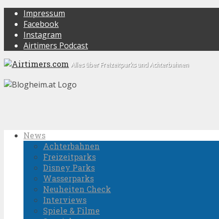
Impressum
Facebook
Instagram
Airtimers Podcast
Alles über Freizeitparks und Achterbahnen
News
Achterbahnen
Freizeitparks
Disney Parks
Wasserparks
Neuheiten Check
Interviews
Spiele & Filme