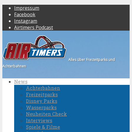
Impressum
Facebook
Instagram
Airtimers Podcast
Alles über Freizeitparks und
Achterbahnen
News
Achterbahnen
Freizeitparks
Disney Parks
Wasserparks
Neuheiten Check
Interviews
Spiele & Filme