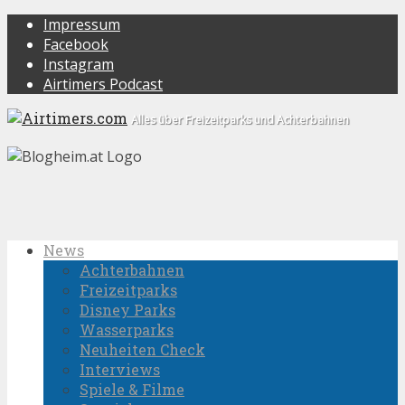
Impressum
Facebook
Instagram
Airtimers Podcast
Alles über Freizeitparks und Achterbahnen
News
Achterbahnen
Freizeitparks
Disney Parks
Wasserparks
Neuheiten Check
Interviews
Spiele & Filme