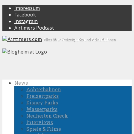
Impressum
Facebook
Instagram
Airtimers Podcast
Alles über Freizeitparks und Achterbahnen
News
Achterbahnen
Freizeitparks
Disney Parks
Wasserparks
Neuheiten Check
Interviews
Spiele & Filme